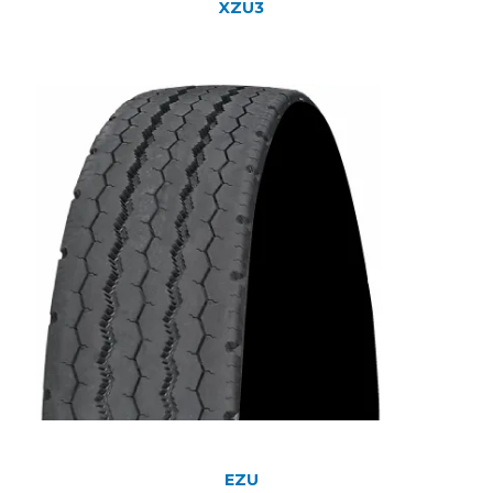
XZU3
EZU