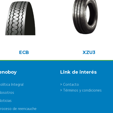
ECB
XZU3
enoboy
Link de interés
olítica Integral
Contacto
Términos y condiciones
Nosotros
oticias
roceso de reencauche