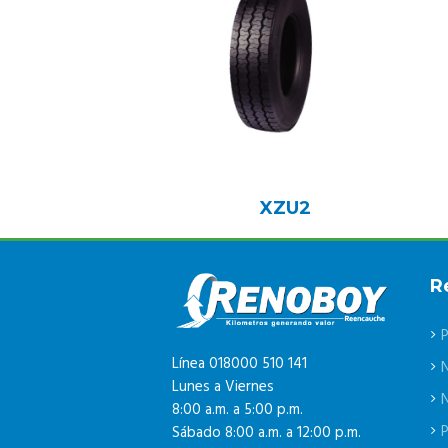
XZU2
R
P
Línea 018000 510 141
Lunes a Viernes
N
8:00 a.m. a 5:00 p.m.
P
Sábado 8:00 a.m. a 12:00 p.m.