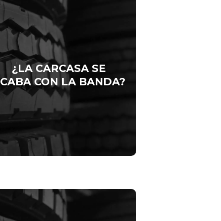
La vida útil de la carcasa no finaliza
cuando concluyen los kilómetros de la
banda de su primera vida, todavía le
quedan muchos más. Solo hay que
asegurarse de utilizar el servicio de
¿LA CARCASA SE
.
Renoboy
reencauche de
CABA CON LA BANDA?
ontamos con certificaciones de calidad