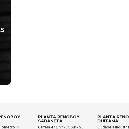
y
nes
ue
AS
RENOBOY
PLANTA RENOBOY
PLANTA REN
SABANETA
DUITAMA
ilómetro 11
Carrera 47 E N° 78C Sur - 95
Ciudadela Industri