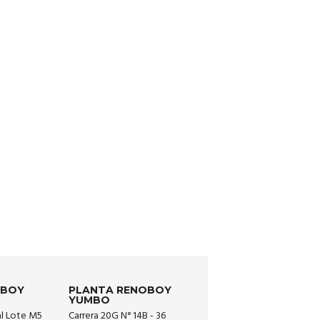
OBOY
PLANTA RENOBOY
YUMBO
al Lote M5
Carrera 20G N° 14B - 36