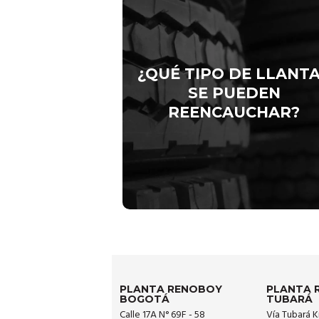
reencaucha cualquier marca
Renobo
(carcasa) de llantas para buses y camio
desde rin 15 hasta 24.5. Cabe aclarar q
la carcasa debe estar apta para el
¿QUÉ TIPO DE LLANT
proceso de reencauche.
SE PUEDEN
REENCAUCHAR?
Buscar mi reencauche
PLANTA RENOBOY
PLANTA 
BOGOTÁ
TUBARÁ
Calle 17A N° 69F - 58
Vía Tubará K