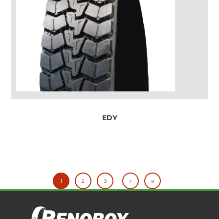
EDY
1
2
3