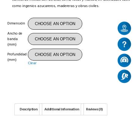
c
omo ingenios azuca
r
e
r
o
s
, made
r
e
r
as y ob
r
as civile
s
.
Dimensión
Ancho de
banda
(mm)
Profundidad
(mm)
Clear
Description
Additional information
Reviews (0)