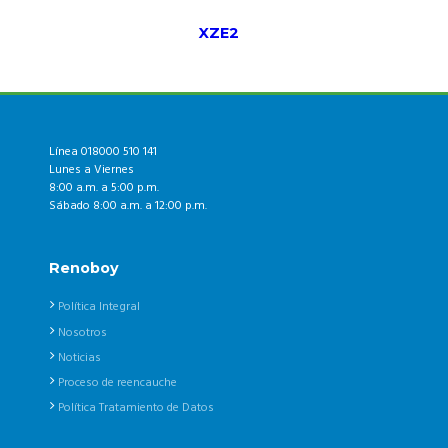
XZE2
Línea 018000 510 141
Lunes a Viernes
8:00 a.m. a 5:00 p.m.
Sábado 8:00 a.m. a 12:00 p.m.
Renoboy
Política Integral
Nosotros
Noticias
Proceso de reencauche
Política Tratamiento de Datos