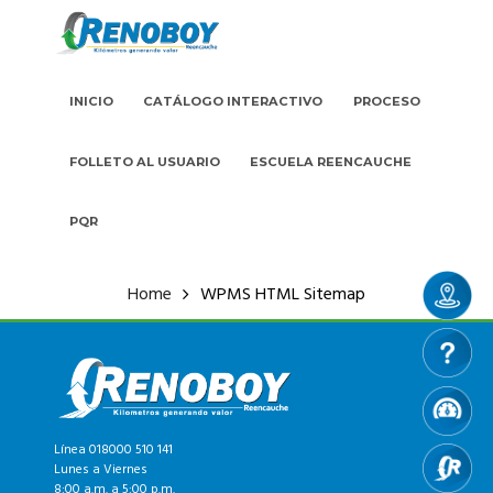
INICIO
CATÁLOGO INTERACTIVO
PROCESO
FOLLETO AL USUARIO
ESCUELA REENCAUCHE
PQR
Home
WPMS HTML Sitemap
Línea 018000 510 141
Lunes a Viernes
8:00 a.m. a 5:00 p.m.