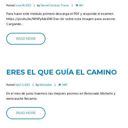
Posted
June 28, 2023
by
Daniel Cortázar Triana
461
Para hacer este módulo primero descarga el PDF y responde el examen.
https://youtu.be/NfXPyAdci0M Dar clic sobre esta imagen para avanzar.
Cargando…
READ MORE
ERES EL QUE GUÍA EL CAMINO
Posted
April 3, 2023
by
Mercadeo
1093
En el mes de junio traemos las mejores promos en Renovado Michelin y
reencauche Recamic.
READ MORE