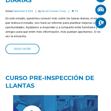
DIARIAS
Posted
September 4, 2025
by
Daniel Cortázar Triana
172
En este estudio, queremos conocer más sobre las tareas diarias, el equipo
que realiza el estudio, nos hará un informe para plantear mejoras u
oportunidades. Ayúdanos a responder y a compartir entre familiares y
amigos para que entre más información, más puedan aportarnos. Si no
ves la encuesta...
READ MORE
CURSO PRE-INSPECCIÓN DE
LLANTAS