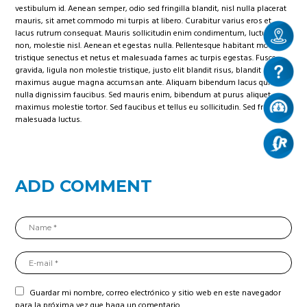
vestibulum id. Aenean semper, odio sed fringilla blandit, nisl nulla placerat
mauris, sit amet commodo mi turpis at libero. Curabitur varius eros et
lacus rutrum consequat. Mauris sollicitudin enim condimentum, luctus justo
non, molestie nisl. Aenean et egestas nulla. Pellentesque habitant morbi
tristique senectus et netus et malesuada fames ac turpis egestas. Fusce
gravida, ligula non molestie tristique, justo elit blandit risus, blandit
maximus augue magna accumsan ante. Aliquam bibendum lacus quis
nulla dignissim faucibus. Sed mauris enim, bibendum at purus aliquet,
maximus molestie tortor. Sed faucibus et tellus eu sollicitudin. Sed fringilla
malesuada luctus.
ADD COMMENT
Guardar mi nombre, correo electrónico y sitio web en este navegador
para la próxima vez que haga un comentario.