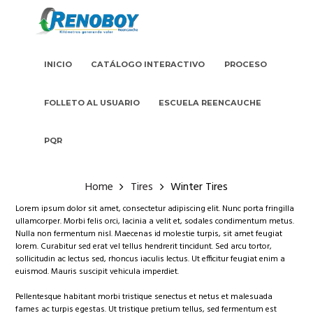
INICIO
CATÁLOGO INTERACTIVO
PROCESO
FOLLETO AL USUARIO
ESCUELA REENCAUCHE
PQR
Home
Tires
Winter Tires
Lorem ipsum dolor sit amet, consectetur adipiscing elit. Nunc porta fringilla
ullamcorper. Morbi felis orci, lacinia a velit et, sodales condimentum metus.
Nulla non fermentum nisl. Maecenas id molestie turpis, sit amet feugiat
lorem. Curabitur sed erat vel tellus hendrerit tincidunt. Sed arcu tortor,
sollicitudin ac lectus sed, rhoncus iaculis lectus. Ut efficitur feugiat enim a
euismod. Mauris suscipit vehicula imperdiet.
Pellentesque habitant morbi tristique senectus et netus et malesuada
fames ac turpis egestas. Ut tristique pretium tellus, sed fermentum est