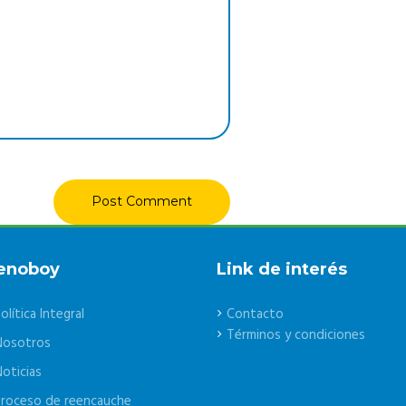
enoboy
Link de interés
olítica Integral
Contacto
Términos y condiciones
Nosotros
oticias
roceso de reencauche