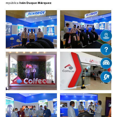
república
Iván Duque Márquez
.