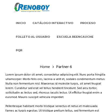
INICIO
CATÁLOGO INTERACTIVO
PROCESO
FOLLETO AL USUARIO
ESCUELA REENCAUCHE
PQR
Home
Partner 6
Lorem ipsum dolor sit amet, consectetur adipiscing elit. Nunc porta fringilla
ullamcorper. Morbi felis orci, lacinia a velit et, sodales condimentum metus.
Nulla non fermentum nisl. Maecenas id molestie turpis, sit amet feugiat
lorem. Curabitur sed erat vel tellus hendrerit tincidunt. Sed arcu tortor,
sollicitudin ac lectus sed, rhoncus iaculis lectus. Ut efficitur feugiat enim a
euismod. Mauris suscipit vehicula imperdiet.
Pellentesque habitant morbi tristique senectus et netus et malesuada
fames ac turpis egestas. Ut tristique pretium tellus, sed fermentum est