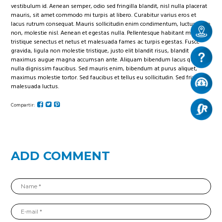
vestibulum id. Aenean semper, odio sed fringilla blandit, nisl nulla placerat
mauris, sit amet commodo mi turpis at libero. Curabitur varius eros et
lacus rutrum consequat. Mauris sollicitudin enim condimentum, luctus justo
non, molestie nisl. Aenean et egestas nulla. Pellentesque habitant morbi
tristique senectus et netus et malesuada fames ac turpis egestas. Fusce
gravida, ligula non molestie tristique, justo elit blandit risus, blandit
maximus augue magna accumsan ante. Aliquam bibendum lacus quis
nulla dignissim faucibus. Sed mauris enim, bibendum at purus aliquet,
maximus molestie tortor. Sed faucibus et tellus eu sollicitudin. Sed fringilla
malesuada luctus.
Compartir:
ADD COMMENT