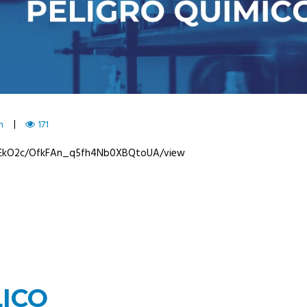
m
171
QEkO2c/OfkFAn_q5fh4Nb0XBQtoUA/view
LICO