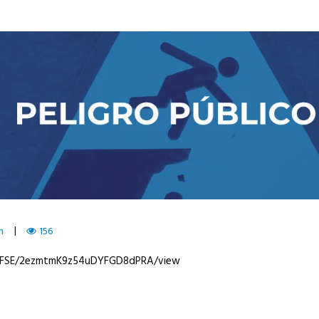
m
156
2LFSE/2ezmtmK9z54uDYFGD8dPRA/view