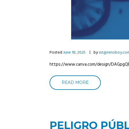
Posted
June 18, 2025
by
sst@renoboy.co
https://www.canva.com/design/DAGpg
READ MORE
PELIGRO PÚB