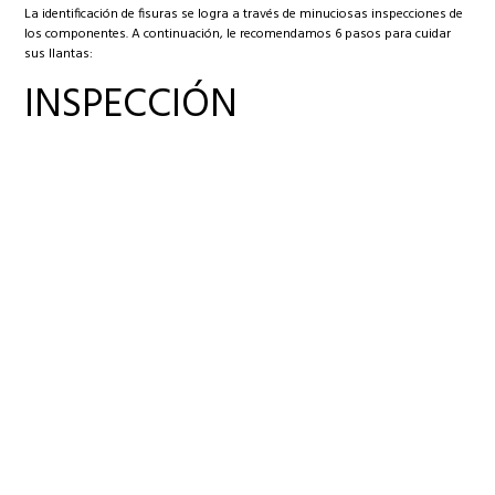
La identificación de fisuras se logra a través de minuciosas inspecciones de
los componentes. A continuación, le recomendamos 6 pasos para cuidar
sus llantas:
INSPECCIÓN