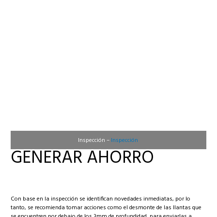
Inspección –
Inspección
GENERAR AHORRO
Con base en la inspección se identifican novedades inmediatas, por lo
tanto, se recomienda tomar acciones como el desmonte de las llantas que
se encuentren por debajo de los 3mm de profundidad, para enviarlas a