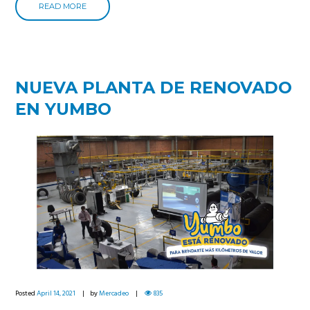
READ MORE
NUEVA PLANTA DE RENOVADO
EN YUMBO
Posted
April 14, 2021
by
Mercadeo
835