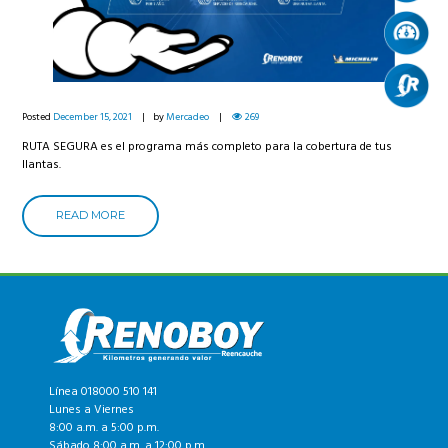
Posted
December 15, 2021
by
Mercadeo
269
RUTA SEGURA es el programa más completo para la cobertura de tus
llantas.
READ MORE
Línea 018000 510 141
Lunes a Viernes
8:00 a.m. a 5:00 p.m.
Sábado 8:00 a.m. a 12:00 p.m.