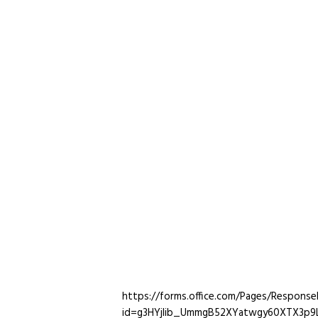
https://forms.office.com/Pages/Response
id=g3HYjlib_UmmgB52XYatwgy60XTX3p