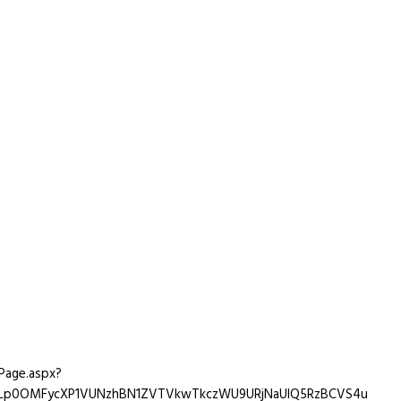
Page.aspx?
9Lp0OMFycXP1VUNzhBN1ZVTVkwTkczWU9URjNaUlQ5RzBCVS4u