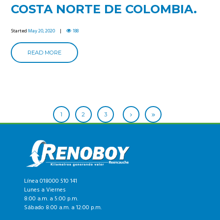
COSTA NORTE DE COLOMBIA.
Started
May 20, 2020
188
READ MORE
1
2
3
Línea 018000 510 141
Lunes a Viernes
8:00 a.m. a 5:00 p.m.
Sábado 8:00 a.m. a 12:00 p.m.