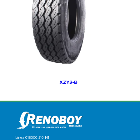
XZY3-B
Línea 018000 510 141